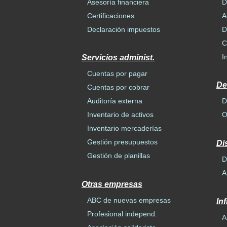
Asesoría financiera
D
Certificaciones
A
Declaración impuestos
D
C
I
Servicios administ.
Cuentas por pagar
De
Cuentas por cobrar
Auditoría externa
D
Inventario de activos
O
Inventario mercaderías
Gestión presupuestos
Di
Gestión de planillas
D
A
Otras empresas
ABC de nuevas empresas
In
Profesional independ.
A