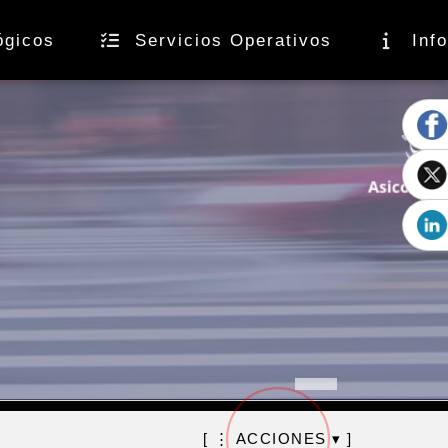
ógicos
Servicios Operativos
Inf
[ ⋮ ACCIONES ▾ ]