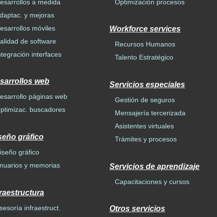
esarrollos a medida
Optimización procesos
daptac. y mejoras
esarrollos móviles
Workforce services
alidad de software
Recursos Humanos
ntegración interfaces
Talento Estratégico
sarrollos web
Servicios especiales
esarrollo páginas web
Gestión de seguros
ptimizac. buscadores
Mensajería tercerizada
Asistentes virtuales
seño gráfico
Trámites y procesos
iseño gráfico
nuarios y memorias
Servicios de aprendizaje
Capacitaciones y cursos
fraestructura
sesoría infraestruct.
Otros servicios