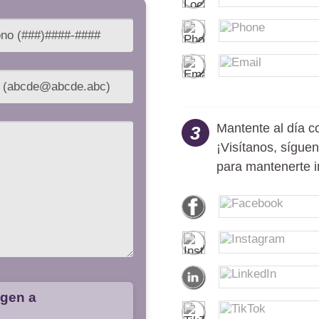
Mantente al día co
3
¡Visítanos, sígue
para mantenerte i
agen a