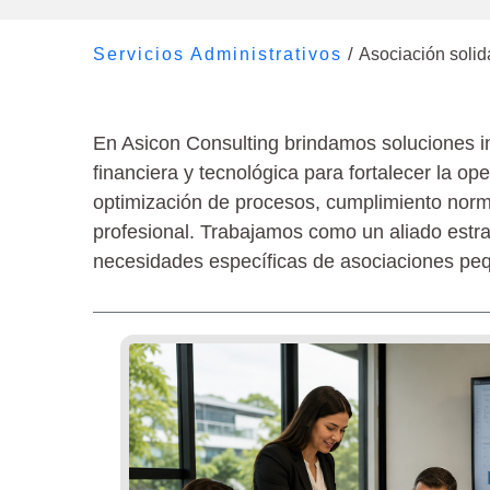
Gestión administrativa, financier
/
Servicios Administrativos
Asociación solid
En Asicon Consulting brindamos soluciones in
financiera y tecnológica para fortalecer la o
optimización de procesos, cumplimiento norma
profesional. Trabajamos como un aliado estrat
necesidades específicas de asociaciones peq