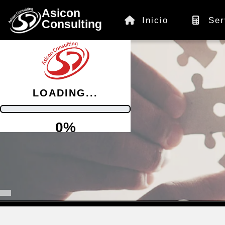
Asicon
Inicio
Ser
Consulting
LOADING...
0%
Servicios para as