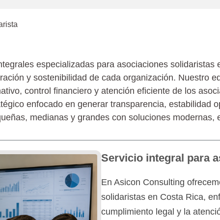
a y operativa con acompañamiento esp
arista
tegrales especializadas para asociaciones solidaristas 
peración y sostenibilidad de cada organización. Nuestro 
tivo, control financiero y atención eficiente de los as
égico enfocado en generar transparencia, estabilidad op
ueñas, medianas y grandes con soluciones modernas, efi
Servicio integral para 
En Asicon Consulting ofrecemo
solidaristas en Costa Rica, enf
cumplimiento legal y la atenci