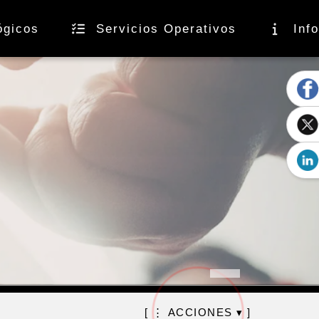
ógicos
Servicios Operativos
Inf
stas
[ ⋮ ACCIONES ▾ ]