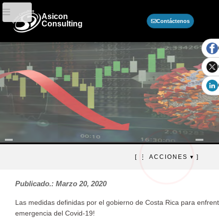
Asicon
Contáctenos
Consulting
Ley de alivio fiscal, medidas
[ ⋮ ACCIONES ▾ ]
aprobadas ante la pandemia.
Publicado.: Marzo 20, 2020
Las medidas definidas por el gobierno de Costa Rica para enfrent
emergencia del Covid-19!