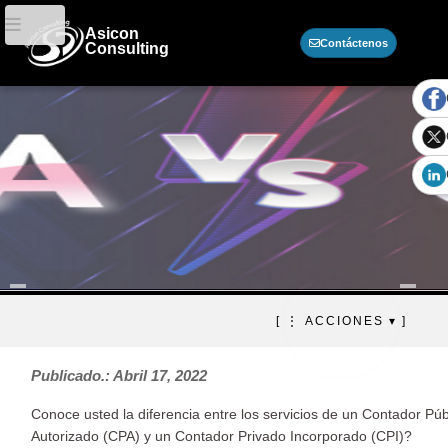
Asicon
Contáctenos
Consulting
Contador Público o Contador
[ ⋮ ACCIONES ▾ ]
Privado? Qué debo elegir?
Publicado.: Abril 17, 2022
Conoce usted la diferencia entre los servicios de un Contador Púb
Autorizado (CPA) y un Contador Privado Incorporado (CPI)?